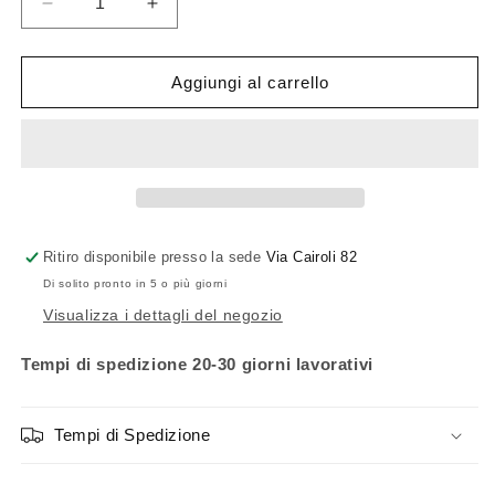
Diminuisci
Aumenta
quantità
quantità
per
per
Zanotta
Zanotta
Aggiungi al carrello
Servostop
Servostop
Ritiro disponibile presso la sede
Via Cairoli 82
Di solito pronto in 5 o più giorni
Visualizza i dettagli del negozio
Tempi di spedizione 20-30 giorni lavorativi
Tempi di Spedizione