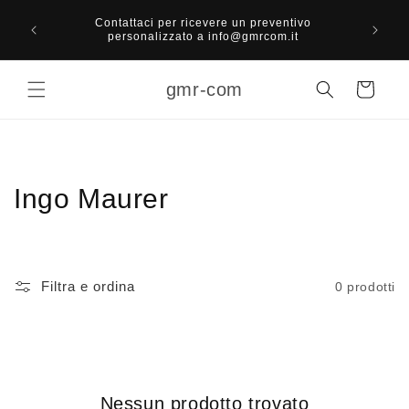
Vai
Spese
direttamente
Contattaci per ricevere un preventivo
superio
ai contenuti
personalizzato a info@gmrcom.it
gmr-com
Carrello
C
Ingo Maurer
o
l
Filtra e ordina
0 prodotti
l
e
z
Nessun prodotto trovato