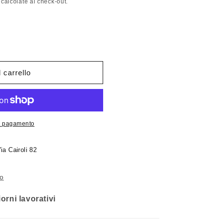
calcolate al check-out.
o
g
r
a
f
on
 carrello
i
c
a
di pagamento
ia Cairoli 82
io
orni lavorativi