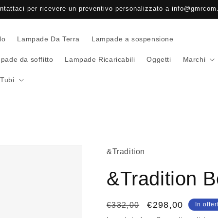
ntattaci per ricevere un preventivo personalizzato a info@gmrcom.
lo
Lampade Da Terra
Lampade a sospensione
pade da soffitto
Lampade Ricaricabili
Oggetti
Marchi
Tubi
&Tradition
&Tradition B
Prezzo
Prezzo
€298,00
€332,00
In offer