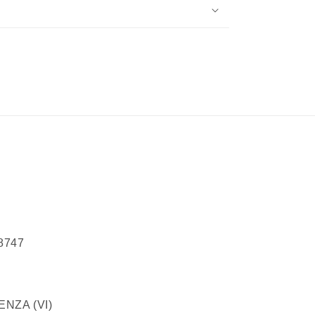
68747
100 VICENZA (VI)