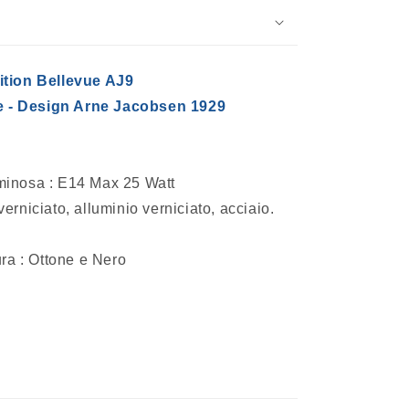
ition Bellevue AJ9
e -
Design Arne Jacobsen 1929
minosa :
E14 Max 25 Watt
verniciato, alluminio verniciato, acciaio.
ura : Ottone e Nero