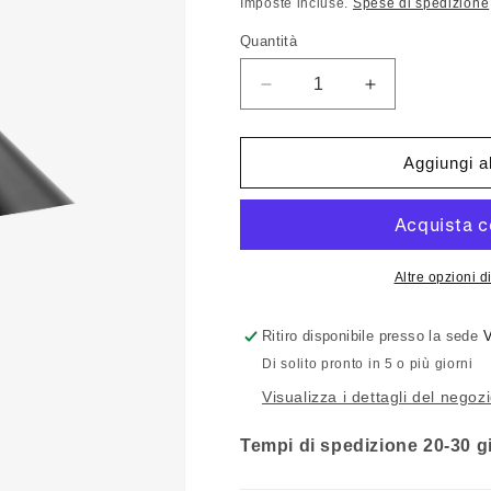
di
scontato
Imposte incluse.
Spese di spedizione
listino
Quantità
Quantità
Diminuisci
Aumenta
quantità
quantità
per
per
&amp;Tradition
&amp;Traditi
Aggiungi al
Bellevue
Bellevue
AJ9
AJ9
Altre opzioni 
Ritiro disponibile presso la sede
V
Di solito pronto in 5 o più giorni
Visualizza i dettagli del negoz
Tempi di spedizione 20-30 gi