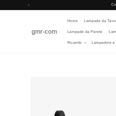
Vai
Co
direttamente
ai contenuti
Home
Lampade da Tavo
gmr-com
Lampade da Parete
Lam
Ricambi
Lampadine e 
Passa alle
informazioni
sul prodotto