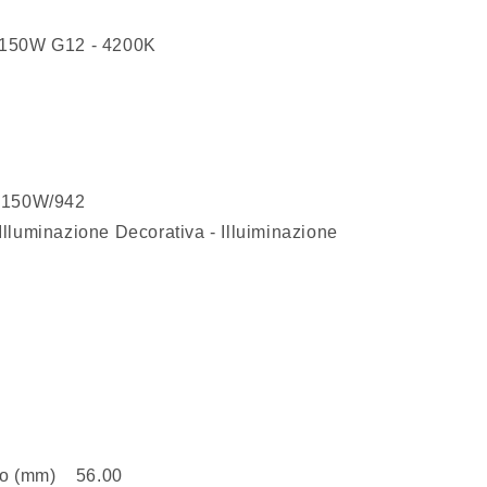
o
150W G12 - 4200K
g
r
a
f
i
 150W/942
c
Illuminazione Decorativa - Illuiminazione
a
oso (mm) 56.00