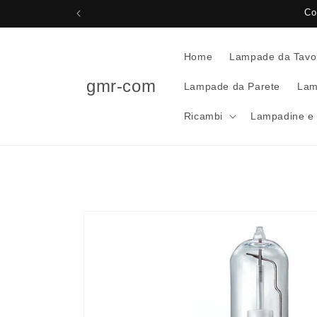
Vai
Co
direttamente
ai contenuti
Home
Lampade da Tavo
gmr-com
Lampade da Parete
Lam
Ricambi
Lampadine e 
Passa alle
informazioni
sul prodotto