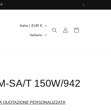
it
P
Italia | EUR €
Accedi
Carrello
a
L
Italiano
e
i
s
n
e
g
/
u
A
a
r
DM-SA/T 150W/942
e
a
g
A QUOTAZIONE PERSONALIZZATA
e