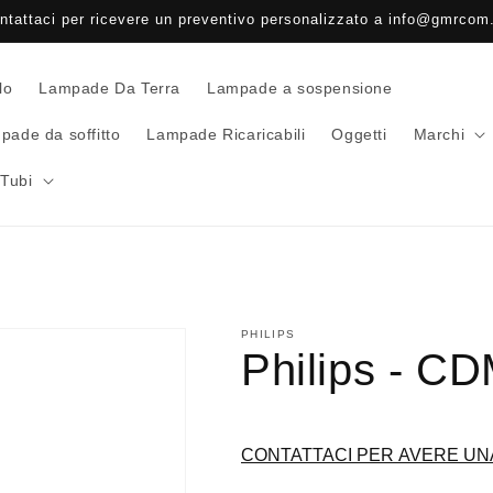
ntattaci per ricevere un preventivo personalizzato a info@gmrcom.
lo
Lampade Da Terra
Lampade a sospensione
pade da soffitto
Lampade Ricaricabili
Oggetti
Marchi
Tubi
PHILIPS
Philips - C
CONTATTACI PER AVERE UN