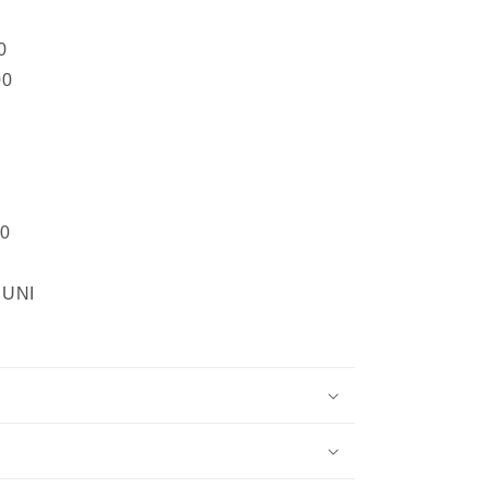
0
00
50
 UNI