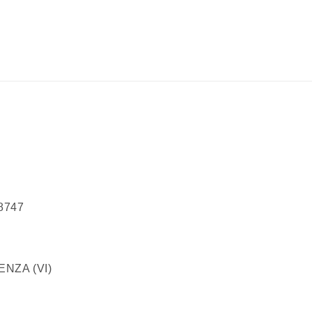
68747
100 VICENZA (VI)