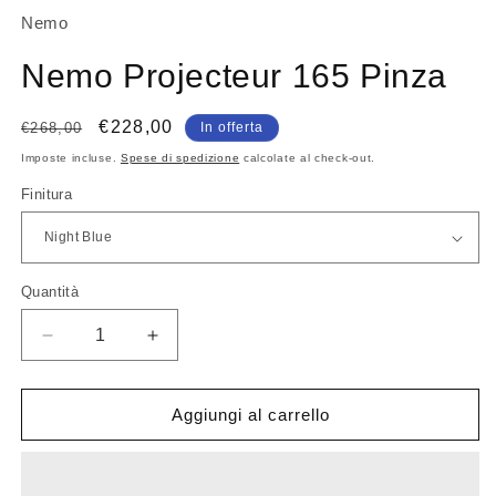
Nemo
Nemo Projecteur 165 Pinza
Prezzo
Prezzo
€228,00
€268,00
In offerta
di
scontato
Imposte incluse.
Spese di spedizione
calcolate al check-out.
listino
Finitura
Quantità
Quantità
Diminuisci
Aumenta
quantità
quantità
per
per
Nemo
Nemo
Aggiungi al carrello
Projecteur
Projecteur
165
165
Pinza
Pinza