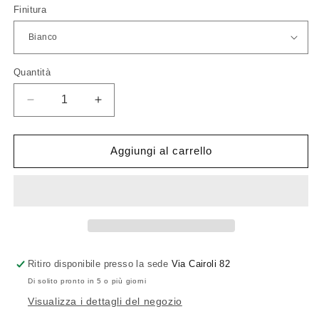
listino
Finitura
Quantità
Quantità
Diminuisci
Aumenta
quantità
quantità
per
per
Nemo
Nemo
Aggiungi al carrello
Applique
Applique
de
de
Marseille
Marseille
Ritiro disponibile presso la sede
Via Cairoli 82
Di solito pronto in 5 o più giorni
Visualizza i dettagli del negozio