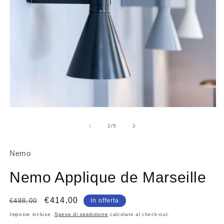
A
c
Apri
m
contenuti
2
multimediali
su
1
/
5
in
1
fi
in
m
finestra
Nemo
modale
Nemo Applique de Marseille
Prezzo
Prezzo
€414,00
€488,00
In offerta
di
scontato
Imposte incluse.
Spese di spedizione
calcolate al check-out.