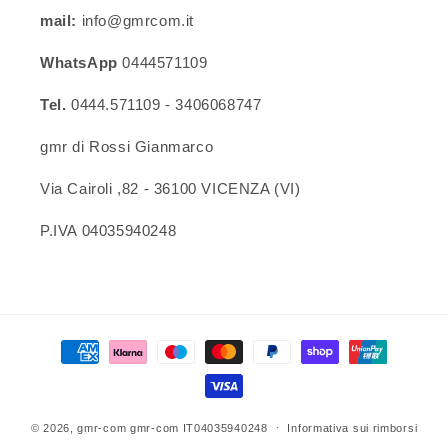
mail:
info@gmrcom.it
WhatsApp
0444571109
Tel.
0444.571109 - 3406068747
gmr di Rossi Gianmarco
Via Cairoli ,82 - 36100 VICENZA (VI)
P.IVA 04035940248
Metodi
di
pagamento
© 2026,
gmr-com
gmr-com IT04035940248
Informativa sui rimborsi