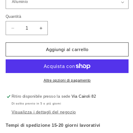
Quantità
Quantità
Diminuisci
Aumenta
quantità
quantità
per
per
Luceplan
Luceplan
Aggiungi al carrello
Berenice
Berenice
Ricambio
Ricambio
Testa
Testa
completa
completa
Altre opzioni di pagamento
Ritiro disponibile presso la sede
Via Cairoli 82
Di solito pronto in 5 o più giorni
Visualizza i dettagli del negozio
Tempi di spedizione 15-20 giorni lavorativi