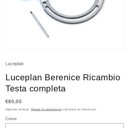
Apri
contenuti
multimediali
Luceplan
1
in
finestra
Luceplan Berenice Ricambio
modale
Testa completa
Prezzo
€80,00
di
Imposte incluse.
Spese di spedizione
calcolate al check-out.
listino
Colore