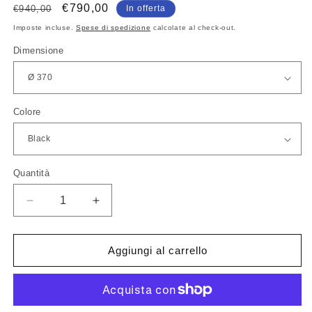
Prezzo
Prezzo
€790,00
€940,00
In offerta
di
scontato
Imposte incluse.
Spese di spedizione
calcolate al check-out.
listino
Dimensione
Colore
Quantità
Quantità
Diminuisci
Aumenta
quantità
quantità
per
per
Louis
Louis
Aggiungi al carrello
Poulsen
Poulsen
AJ
AJ
Royal
Royal