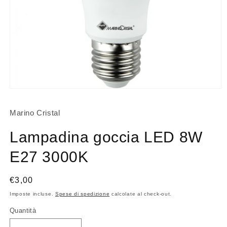
Apri
contenuti
multimediali
Marino Cristal
1
in
finestra
Lampadina goccia LED 8W
modale
E27 3000K
Prezzo
€3,00
di
Imposte incluse.
Spese di spedizione
calcolate al check-out.
listino
Quantità
Quantità