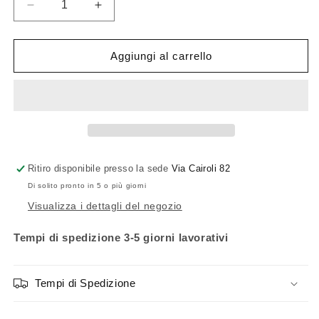
Diminuisci
Aumenta
quantità
quantità
per
per
Lampadina
Lampadina
Aggiungi al carrello
goccia
goccia
LED
LED
8W
8W
E27
E27
3000K
3000K
Ritiro disponibile presso la sede
Via Cairoli 82
Di solito pronto in 5 o più giorni
Visualizza i dettagli del negozio
Tempi di spedizione 3-5 giorni lavorativi
Tempi di Spedizione