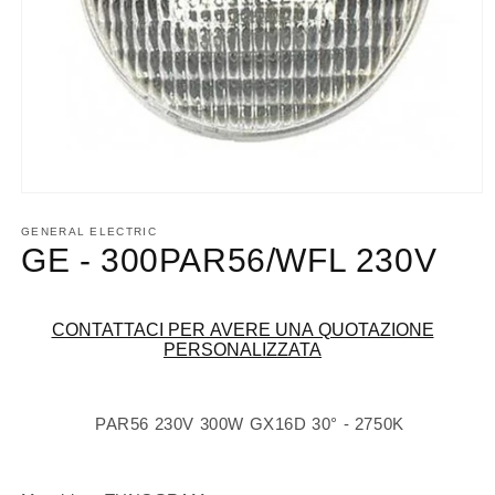
Apri
contenuti
multimediali
GENERAL ELECTRIC
1
GE - 300PAR56/WFL 230V
in
finestra
modale
CONTATTACI PER AVERE UNA QUOTAZIONE
PERSONALIZZATA
PAR56 230V 300W GX16D 30° - 2750K