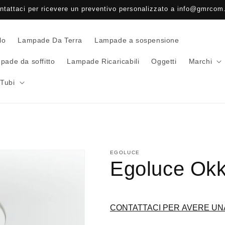
ntattaci per ricevere un preventivo personalizzato a info@gmrcom.
lo
Lampade Da Terra
Lampade a sospensione
pade da soffitto
Lampade Ricaricabili
Oggetti
Marchi
Tubi
EGOLUCE
Egoluce Okk
CONTATTACI PER AVERE UN