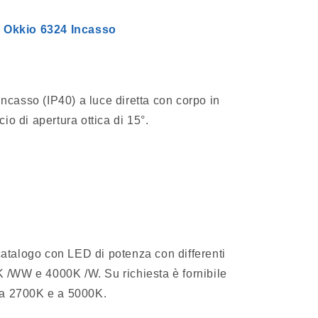
o
 Okkio 6324 Incasso
g
r
a
 incasso (IP40) a luce diretta con corpo in
f
cio di apertura ottica di 15°.
i
c
a
atalogo con LED di potenza con differenti
K /WW e 4000K /W. Su richiesta è fornibile
a 2700K e a 5000K.