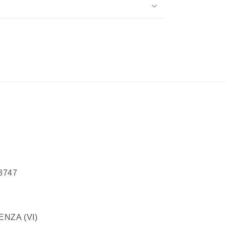
68747
100 VICENZA (VI)