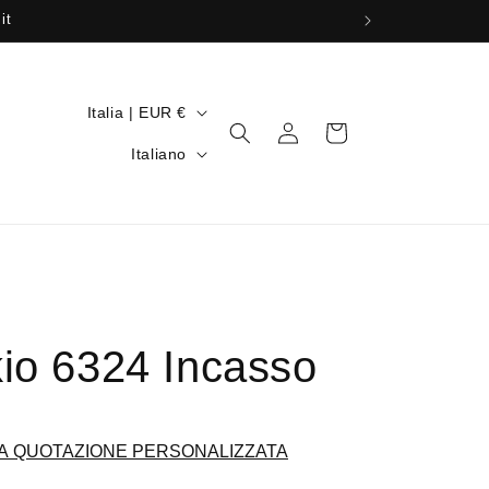
it
P
Italia | EUR €
Accedi
Carrello
a
L
Italiano
e
i
s
n
e
g
/
u
A
a
r
io 6324 Incasso
e
a
g
A QUOTAZIONE PERSONALIZZATA
e