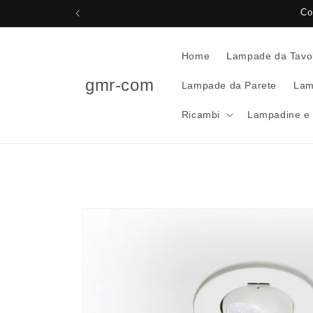
Vai
Co
direttamente
ai contenuti
Home
Lampade da Tavo
gmr-com
Lampade da Parete
Lam
Ricambi
Lampadine e 
Passa alle
informazioni
sul prodotto