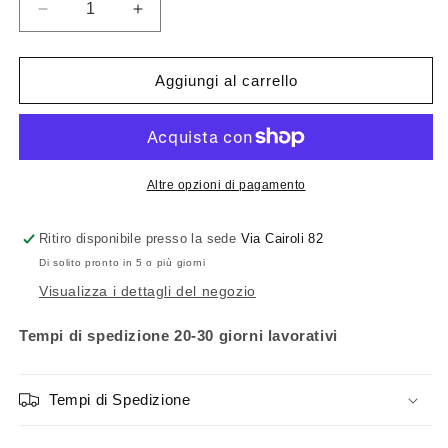
Diminuisci
Aumenta
quantità
quantità
per
per
Egoluce
Egoluce
Aggiungi al carrello
Fokus
Fokus
Vetro
Vetro
Soffitto
Soffitto
Altre opzioni di pagamento
Ritiro disponibile presso la sede
Via Cairoli 82
Di solito pronto in 5 o più giorni
Visualizza i dettagli del negozio
Tempi di spedizione 20-30 giorni lavorativi
Tempi di Spedizione