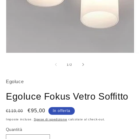
Apri
A
contenuti
c
multimediali
m
su
1
/
2
1
2
in
in
finestra
fi
Egoluce
modale
m
Egoluce Fokus Vetro Soffitto
Prezzo
Prezzo
€95,00
€119,00
In offerta
di
scontato
Imposte incluse.
Spese di spedizione
calcolate al check-out.
listino
Quantità
Quantità