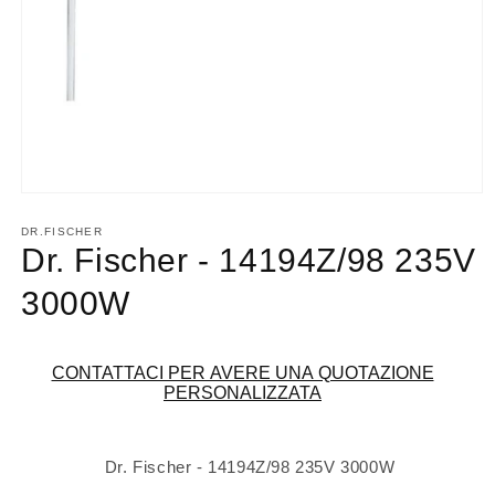
Apri
contenuti
multimediali
DR.FISCHER
1
Dr. Fischer - 14194Z/98 235V
in
finestra
3000W
modale
CONTATTACI PER AVERE UNA QUOTAZIONE
PERSONALIZZATA
Dr. Fischer - 14194Z/98 235V 3000W