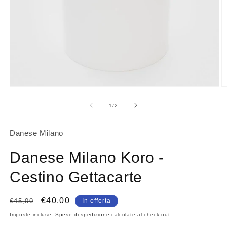
Apri
A
contenuti
c
multimediali
m
su
1
/
2
1
2
in
in
finestra
fi
Danese Milano
modale
m
Danese Milano Koro -
Cestino Gettacarte
Prezzo
Prezzo
€40,00
€45,00
In offerta
di
scontato
Imposte incluse.
Spese di spedizione
calcolate al check-out.
listino