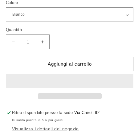
Colore
Quantità
Quantità
Diminuisci
Aumenta
quantità
quantità
per
per
Danese
Danese
Aggiungi al carrello
Milano
Milano
Koro
Koro
-
-
Cestino
Cestino
Gettacarte
Gettacarte
Ritiro disponibile presso la sede
Via Cairoli 82
Di solito pronto in 5 o più giorni
Visualizza i dettagli del negozio