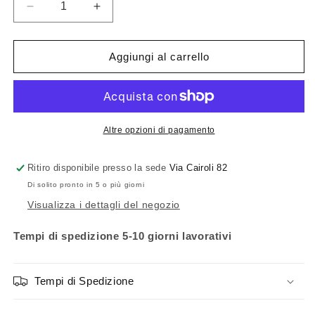
Diminuisci
Aumenta
quantità
quantità
per
per
Danese
Danese
Aggiungi al carrello
Milano
Milano
Due,
Due,
La
La
Pera
Pera
Altre opzioni di pagamento
Ritiro disponibile presso la sede
Via Cairoli 82
Di solito pronto in 5 o più giorni
Visualizza i dettagli del negozio
Tempi di spedizione 5-10 giorni lavorativi
Tempi di Spedizione