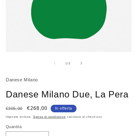
Apri
A
contenuti
c
multimediali
m
su
1
/
2
1
2
in
in
finestra
fi
Danese Milano
modale
m
Danese Milano Due, La Pera
Prezzo
Prezzo
€268,00
€305,00
In offerta
di
scontato
Imposte incluse.
Spese di spedizione
calcolate al check-out.
listino
Quantità
Quantità