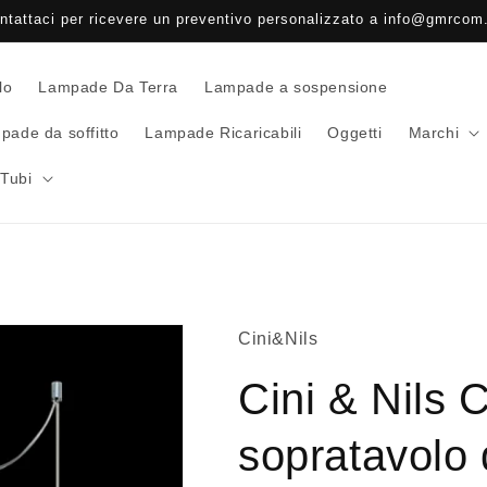
ntattaci per ricevere un preventivo personalizzato a info@gmrcom.
lo
Lampade Da Terra
Lampade a sospensione
pade da soffitto
Lampade Ricaricabili
Oggetti
Marchi
Tubi
Cini&Nils
Cini & Nils 
sopratavolo 