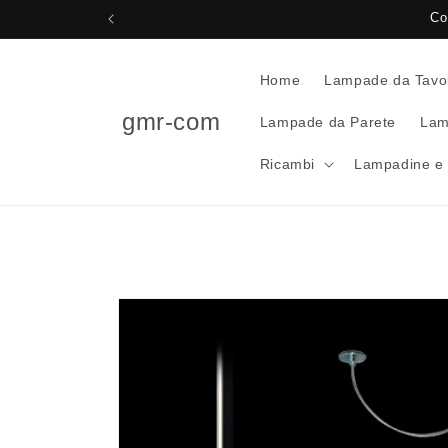
Vai
Co
direttamente
ai contenuti
Home
Lampade da Tavo
gmr-com
Lampade da Parete
Lam
Ricambi
Lampadine e 
Passa alle
informazioni
sul prodotto