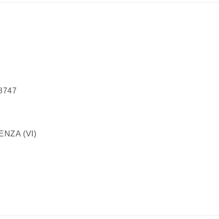
68747
100 VICENZA (VI)