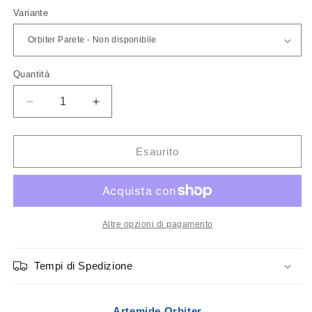
listino
Variante
Quantità
Quantità
Diminuisci
Aumenta
quantità
quantità
per
per
Artemide
Artemide
Esaurito
Orbiter
Orbiter
Parete
Parete
/
/
Soffitto
Soffitto
Altre opzioni di pagamento
Tempi di Spedizione
Artemide Orbiter