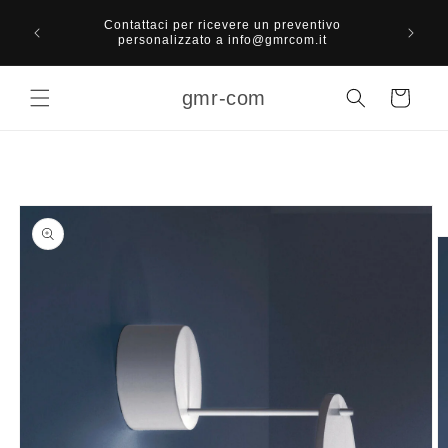
Vai
Spese
direttamente
Contattaci per ricevere un preventivo
superio
ai contenuti
personalizzato a info@gmrcom.it
gmr-com
Carrello
Passa alle
informazioni
sul prodotto