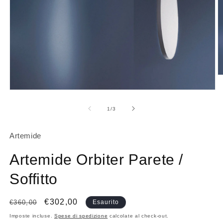
A
c
m
Apri
2
contenuti
in
multimediali
su
1
/
3
fi
1
m
in
finestra
Artemide
modale
Artemide Orbiter Parete /
Soffitto
Prezzo
Prezzo
€302,00
€360,00
Esaurito
di
scontato
Imposte incluse.
Spese di spedizione
calcolate al check-out.