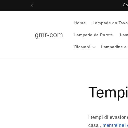
Vai
Co
direttamente
ai contenuti
Home
Lampade da Tavo
gmr-com
Lampade da Parete
Lam
Ricambi
Lampadine e 
Tempi
I tempi di evasione
casa ,
mentre nel c