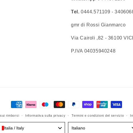
Tel.
0444.571109 - 34060
gmr di Rossi Gianmarco
Via Cairoli ,82 - 36
P.IVA 04035940248
Metodi
di
sui rimborsi
Informativa sulla privacy
Termini e condizioni del servizio
I
pagamento
Language
Italia / Italy
Italiano