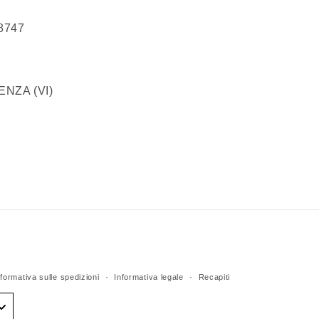
68747
100 VICENZA (VI)
nformativa sulle spedizioni
Informativa legale
Recapiti