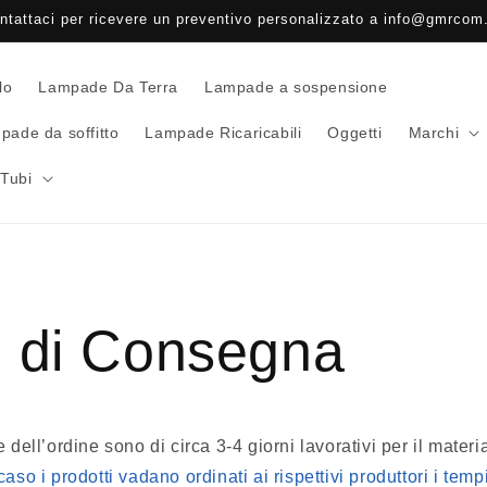
ntattaci per ricevere un preventivo personalizzato a info@gmrcom.
lo
Lampade Da Terra
Lampade a sospensione
pade da soffitto
Lampade Ricaricabili
Oggetti
Marchi
Tubi
 di Consegna
 dell’ordine sono di circa 3-4 giorni lavorativi per il materi
aso i prodotti vadano ordinati ai rispettivi produttori i tem